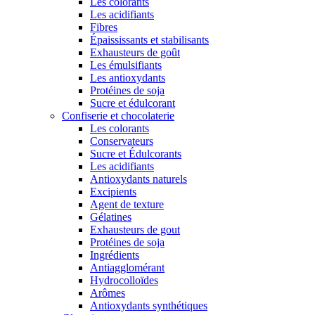
Les colorants
Les acidifiants
Fibres
Épaississants et stabilisants
Exhausteurs de goût
Les émulsifiants
Les antioxydants
Protéines de soja
Sucre et édulcorant
Confiserie et chocolaterie
Les colorants
Conservateurs
Sucre et Édulcorants
Les acidifiants
Antioxydants naturels
Excipients
Agent de texture
Gélatines
Exhausteurs de gout
Protéines de soja
Ingrédients
Antiagglomérant
Hydrocolloïdes
Arômes
Antioxydants synthétiques