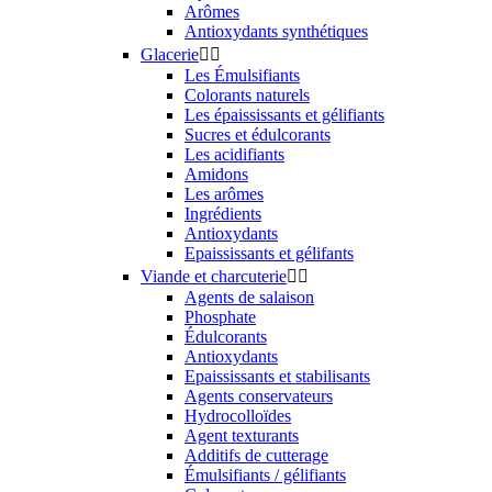
Arômes
Antioxydants synthétiques
Glacerie


Les Émulsifiants
Colorants naturels
Les épaississants et gélifiants
Sucres et édulcorants
Les acidifiants
Amidons
Les arômes
Ingrédients
Antioxydants
Epaississants et gélifants
Viande et charcuterie


Agents de salaison
Phosphate
Édulcorants
Antioxydants
Epaississants et stabilisants
Agents conservateurs
Hydrocolloïdes
Agent texturants
Additifs de cutterage
Émulsifiants / gélifiants