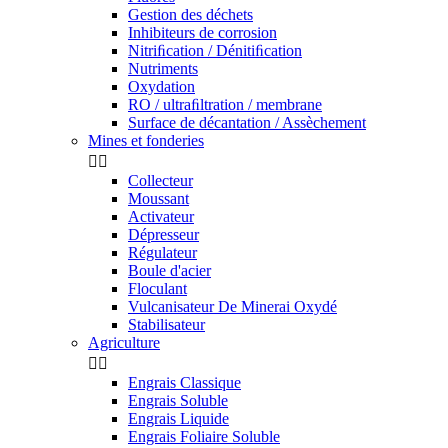
Gestion des déchets
Inhibiteurs de corrosion
Nitriﬁcation / Dénitiﬁcation
Nutriments
Oxydation
RO / ultraﬁltration / membrane
Surface de décantation / Assèchement
Mines et fonderies


Collecteur
Moussant
Activateur
Dépresseur
Régulateur
Boule d'acier
Floculant
Vulcanisateur De Minerai Oxydé
Stabilisateur
Agriculture


Engrais Classique
Engrais Soluble
Engrais Liquide
Engrais Foliaire Soluble