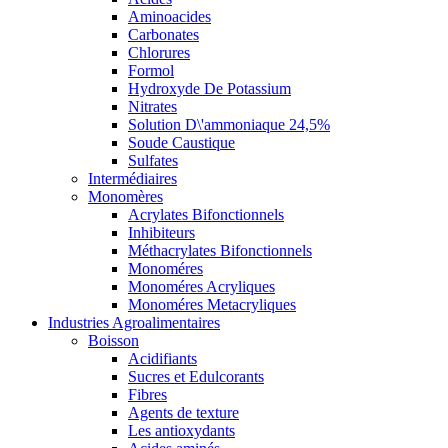
Aminoacides
Carbonates
Chlorures
Formol
Hydroxyde De Potassium
Nitrates
Solution D\'ammoniaque 24,5%
Soude Caustique
Sulfates
Intermédiaires
Monomères
Acrylates Bifonctionnels
Inhibiteurs
Méthacrylates Bifonctionnels
Monoméres
Monoméres Acryliques
Monoméres Metacryliques
Industries Agroalimentaires
Boisson
Acidifiants
Sucres et Edulcorants
Fibres
Agents de texture
Les antioxydants