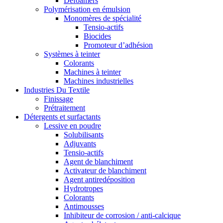
Defoamers
Polymérisation en émulsion
Monomères de spécialité
Tensio-actifs
Biocides
Promoteur d’adhésion
Systèmes à teinter
Colorants
Machines à teinter
Machines industrielles
Industries Du Textile
Finissage
Prétraitement
Détergents et surfactants
Lessive en poudre
Solubilisants
Adjuvants
Tensio-actifs
Agent de blanchiment
Activateur de blanchiment
Agent antiredéposition
Hydrotropes
Colorants
Antimousses
Inhibiteur de corrosion / anti-calcique