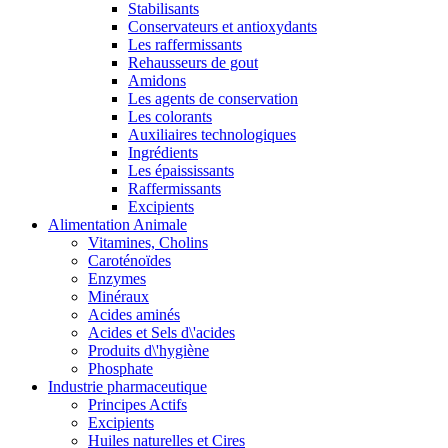
Stabilisants
Conservateurs et antioxydants
Les raffermissants
Rehausseurs de gout
Amidons
Les agents de conservation
Les colorants
Auxiliaires technologiques
Ingrédients
Les épaississants
Raffermissants
Excipients
Alimentation Animale
Vitamines, Cholins
Caroténoïdes
Enzymes
Minéraux
Acides aminés
Acides et Sels d\'acides
Produits d\'hygiène
Phosphate
Industrie pharmaceutique
Principes Actifs
Excipients
Huiles naturelles et Cires