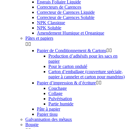
Engrais Foliaire Liquide
Correcteurs de Carences
Correcteur de Carences Liquide
Correcteur de Carences Soluble
NPK Classique
NPK Soluble
Amendement Humique et Organique
Pâtes et papiers


Papier de Conditionnement & Cartons


Production d’adhésifs pour les sacs en
papier
Pour le carton ondulé
Carton d’emballage (couverture spéciale,
papier à canneler et carton pour mandrins)
Papier d’impression & d’écriture


Couchage
Collage
Pulvérisation
Partie humide
Pâte à papier
Papier tissu
Galvanisation des métaux
Bougie