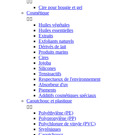


Cire pour bougie et gel
Cosmétique


Huiles végétales
Huiles essentielles
Extraits
Exfoliants naturels
Dérivés de lait
Produits marins
Cires
Jojoba
Silicones
Tensioactifs
Respectueux de l'environnement
Absorbeur d'uv
Pigments
Additifs cosmétiques spéciaux
Caoutchouc et plastique


Polyéthylène (PE)
Polypropylène (PP)
Polychlorure de vinyle (PVC)
Styréniques
Caoutchoucs