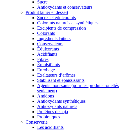
Sucre
Antioxydants et conservateurs
Produit laitier et dessert
Sucres et édulcorants
Colorants naturels et synthétiques
Excipients de compression
Colorants
Ingrédients laitiers
Conservateurs
Édulcorants
Acidifiants
Fibres
Émulsifiants
Enrobage
Exaltateurs d’arômes
Stabilisant et épaississants
Agents moussants (pour les produits fouettés
seulement)
Amidons
Antioxydants synthétiques
Antioxydants naturels
Protéines de soja
Probiotiques
Conserverie
Les acidifiants