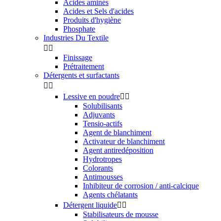
Acides aminés
Acides et Sels d'acides
Produits d'hygiène
Phosphate
Industries Du Textile


Finissage
Prétraitement
Détergents et surfactants


Lessive en poudre


Solubilisants
Adjuvants
Tensio-actifs
Agent de blanchiment
Activateur de blanchiment
Agent antiredéposition
Hydrotropes
Colorants
Antimousses
Inhibiteur de corrosion / anti-calcique
Agents chélatants
Détergent liquide


Stabilisateurs de mousse