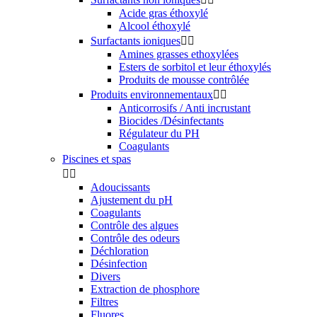
Acide gras éthoxylé
Alcool éthoxylé
Surfactants ioniques


Amines grasses ethoxylées
Esters de sorbitol et leur éthoxylés
Produits de mousse contrôlée
Produits environnementaux


Anticorrosifs / Anti incrustant
Biocides /Désinfectants
Régulateur du PH
Coagulants
Piscines et spas


Adoucissants
Ajustement du pH
Coagulants
Contrôle des algues
Contrôle des odeurs
Déchloration
Désinfection
Divers
Extraction de phosphore
Filtres
Fluores