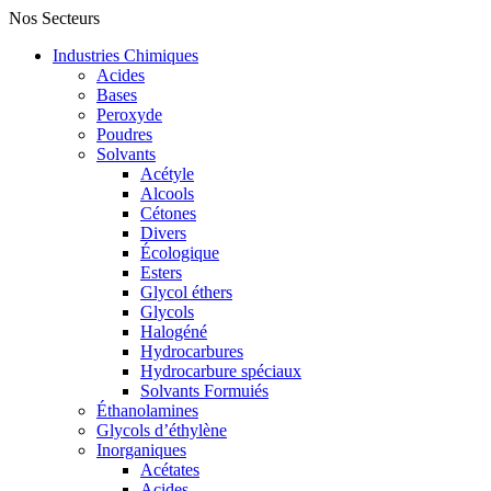
Nos Secteurs
Industries Chimiques
Acides
Bases
Peroxyde
Poudres
Solvants
Acétyle
Alcools
Cétones
Divers
Écologique
Esters
Glycol éthers
Glycols
Halogéné
Hydrocarbures
Hydrocarbure spéciaux
Solvants Formuiés
Éthanolamines
Glycols d’éthylène
Inorganiques
Acétates
Acides