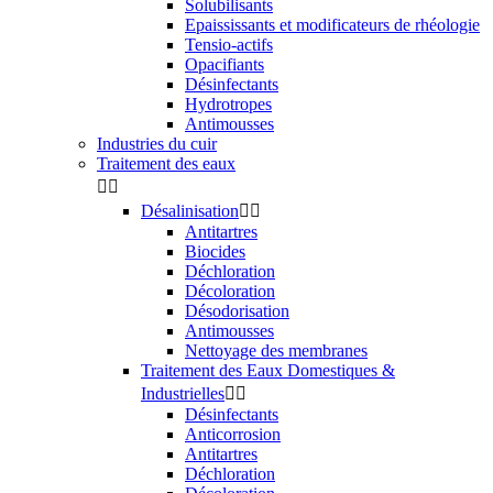
Solubilisants
Epaississants et modificateurs de rhéologie
Tensio-actifs
Opacifiants
Désinfectants
Hydrotropes
Antimousses
Industries du cuir
Traitement des eaux


Désalinisation


Antitartres
Biocides
Déchloration
Décoloration
Désodorisation
Antimousses
Nettoyage des membranes
Traitement des Eaux Domestiques &
Industrielles


Désinfectants
Anticorrosion
Antitartres
Déchloration