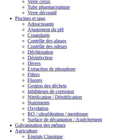
Verre creux
Tube pharmaceutique
Verre décoratif
Piscines et spas
Adoucissants
Ajustement du pH
Coagulants
Contrôle des algues
Contrôle des odeurs
Déchloration
Désinfection
Divers
Extraction de phosphore
Filtres
Fluores
Gestion des déchets
Inhibiteurs de corrosion
Nitriﬁcation / Dénitiﬁcation
Nutriments
Oxydation
RO / ultraﬁltration / membrane
Surface de décantation / Assèchement
Galvanisation des métaux
Agriculture
Engrais Classique