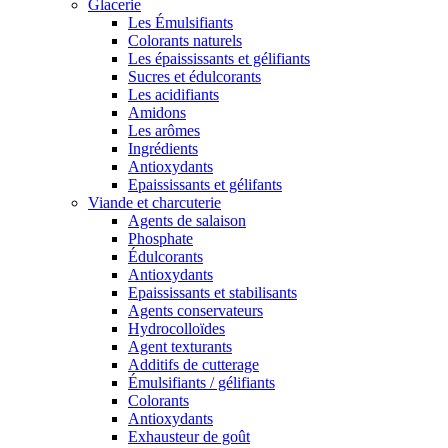
Glacerie
Les Émulsifiants
Colorants naturels
Les épaississants et gélifiants
Sucres et édulcorants
Les acidifiants
Amidons
Les arômes
Ingrédients
Antioxydants
Epaississants et gélifants
Viande et charcuterie
Agents de salaison
Phosphate
Édulcorants
Antioxydants
Epaississants et stabilisants
Agents conservateurs
Hydrocolloïdes
Agent texturants
Additifs de cutterage
Émulsifiants / gélifiants
Colorants
Antioxydants
Exhausteur de goût