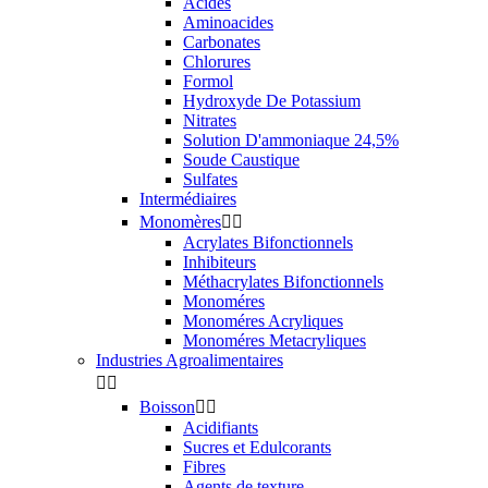
Acides
Aminoacides
Carbonates
Chlorures
Formol
Hydroxyde De Potassium
Nitrates
Solution D'ammoniaque 24,5%
Soude Caustique
Sulfates
Intermédiaires
Monomères


Acrylates Bifonctionnels
Inhibiteurs
Méthacrylates Bifonctionnels
Monoméres
Monoméres Acryliques
Monoméres Metacryliques
Industries Agroalimentaires


Boisson


Acidifiants
Sucres et Edulcorants
Fibres
Agents de texture