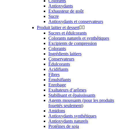
Colorants
Antioxydants
Exhausteur de goût
Sucre
Antioxydants et conservateurs
Produit laitier et dessert


Sucres et édulcorants
Colorants naturels et synthétiques
Excipients de compression
Colorants
Ingrédients laitiers
Conservateurs
Édulcorants
Acidifiants
Fibres
Émulsifiants
Enrobage
Exaltateurs d’arômes
Stabilisant et épaississants
Agents moussants (pour les produits
fouettés seulement)
Amidons
Antioxydants synthétiques
Antioxydants naturels
Protéines de soja