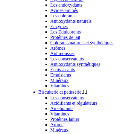
Les antioxydants
Acides aminés
Les colorants
Antioxydants naturels
Enzymes
Les Edulcorants
Protéines de lait
Colorants naturels et synthétiques
Arômes
Antimousses
Les conservateurs
Antioxydants synthétiques
Epaississants
Emulsiants
Minéraux
Vitamines
Biscuiterie et patisserie


Les conservateurs
Acidifiants et régulateurs
Améliorants
Vitamines
Protéines laitier
Arôme
Minéraux