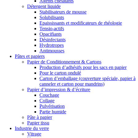
Agents chélatants
Détergent liquide
Stabilisateurs de mousse
Solubilisants
Epaississants et modificateurs de rhéologie
Tensio-actifs
Opacifiants
Désinfectants
Hydrotropes
Antimousses
Pâtes et papiers
Papier de Conditionnement & Cartons
Production d’adhésifs pour les sacs en papier
Pour le carton ondulé
Carton d’emballage (couverture spéciale, papier à
canneler et carton pour mandrins)
Papier d’impression & d’écriture
Couchage
Collage
Pulvérisation
Partie humide
Pâte à papier
Papier tissu
Industrie du verre
Vitrage