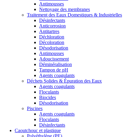
Antimousses
Nettoyage des membranes
Traitement des Eaux Domestiques & Industrielles
Désinfectants
Anticorrosion
Antitartres
Déchloration
Décoloration
Désodorisation
Antimousses
Adoucissement
Déminéralisation
Tampon de pH
Agents coagulants
Déchets Solides & Épuration des Eaux
Agents coagulants
Floculants
Biocides
Désodorisation
Piscines
Agents coagulants
Floculants
Désinfectants
Caoutchouc et plastique
Polyéthylène (PE)