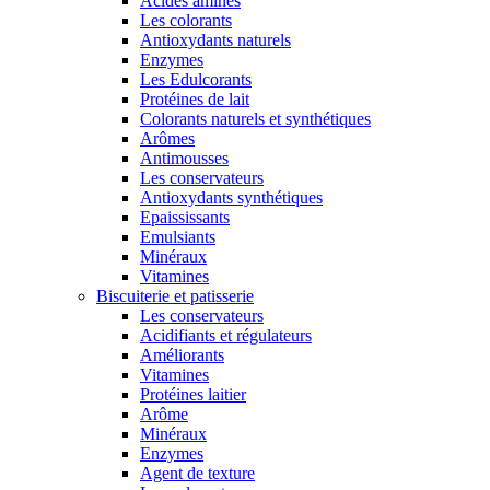
Acides aminés
Les colorants
Antioxydants naturels
Enzymes
Les Edulcorants
Protéines de lait
Colorants naturels et synthétiques
Arômes
Antimousses
Les conservateurs
Antioxydants synthétiques
Epaississants
Emulsiants
Minéraux
Vitamines
Biscuiterie et patisserie
Les conservateurs
Acidifiants et régulateurs
Améliorants
Vitamines
Protéines laitier
Arôme
Minéraux
Enzymes
Agent de texture