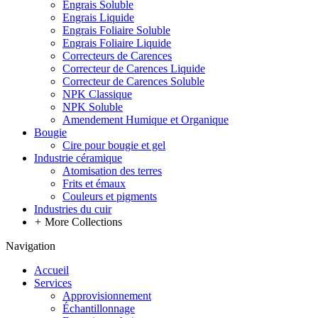
Engrais Soluble
Engrais Liquide
Engrais Foliaire Soluble
Engrais Foliaire Liquide
Correcteurs de Carences
Correcteur de Carences Liquide
Correcteur de Carences Soluble
NPK Classique
NPK Soluble
Amendement Humique et Organique
Bougie
Cire pour bougie et gel
Industrie céramique
Atomisation des terres
Frits et émaux
Couleurs et pigments
Industries du cuir
+
More Collections
Navigation
Accueil
Services
Approvisionnement
Échantillonnage