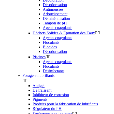
Décoloration
Désodorisation
Antimousses
Adoucissement
Déminéralisation
Tampon de pH
Agents coagulants
Déchets Solides & Épuration des Eaux


Agents coagulants
Floculants
Biocides
Désodorisation
Piscines


Agents coagulants
Floculants
Désinfectants
Forage et lubrifiants


Antigel
Dégraissant
Inhibiteur de corrosion
Pigments
Produits pour la fabrication de lubrifiants
Régulateur du PH
Surfactants non ioniques

