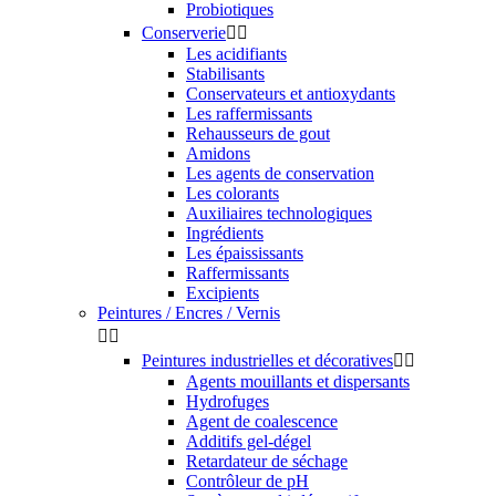
Probiotiques
Conserverie


Les acidifiants
Stabilisants
Conservateurs et antioxydants
Les raffermissants
Rehausseurs de gout
Amidons
Les agents de conservation
Les colorants
Auxiliaires technologiques
Ingrédients
Les épaississants
Raffermissants
Excipients
Peintures / Encres / Vernis


Peintures industrielles et décoratives


Agents mouillants et dispersants
Hydrofuges
Agent de coalescence
Additifs gel-dégel
Retardateur de séchage
Contrôleur de pH