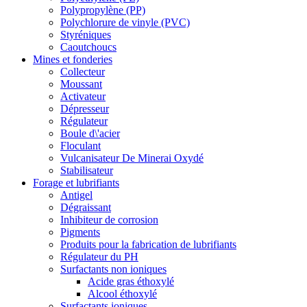
Polypropylène (PP)
Polychlorure de vinyle (PVC)
Styréniques
Caoutchoucs
Mines et fonderies
Collecteur
Moussant
Activateur
Dépresseur
Régulateur
Boule d\'acier
Floculant
Vulcanisateur De Minerai Oxydé
Stabilisateur
Forage et lubrifiants
Antigel
Dégraissant
Inhibiteur de corrosion
Pigments
Produits pour la fabrication de lubrifiants
Régulateur du PH
Surfactants non ioniques
Acide gras éthoxylé
Alcool éthoxylé
Surfactants ioniques