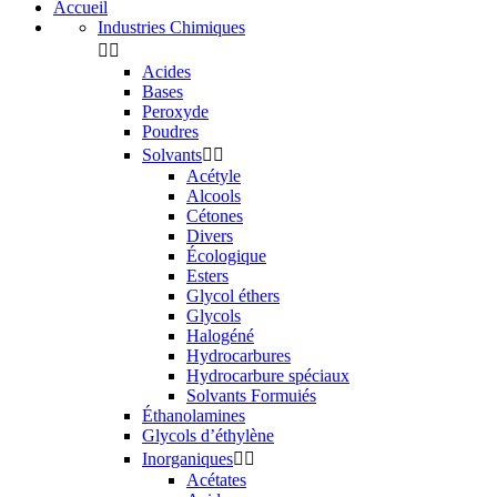
Accueil
Industries Chimiques


Acides
Bases
Peroxyde
Poudres
Solvants


Acétyle
Alcools
Cétones
Divers
Écologique
Esters
Glycol éthers
Glycols
Halogéné
Hydrocarbures
Hydrocarbure spéciaux
Solvants Formuiés
Éthanolamines
Glycols d’éthylène
Inorganiques


Acétates