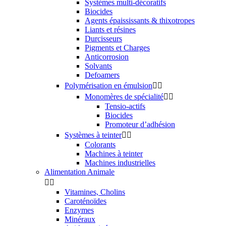
Systèmes multi-décoratifs
Biocides
Agents épaississants & thixotropes
Liants et résines
Durcisseurs
Pigments et Charges
Anticorrosion
Solvants
Defoamers
Polymérisation en émulsion


Monomères de spécialité


Tensio-actifs
Biocides
Promoteur d’adhésion
Systèmes à teinter


Colorants
Machines à teinter
Machines industrielles
Alimentation Animale


Vitamines, Cholins
Caroténoïdes
Enzymes
Minéraux