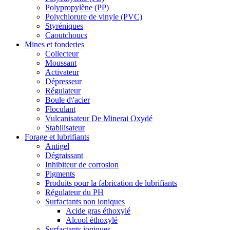
Polypropylène (PP)
Polychlorure de vinyle (PVC)
Styréniques
Caoutchoucs
Mines et fonderies
Collecteur
Moussant
Activateur
Dépresseur
Régulateur
Boule d\'acier
Floculant
Vulcanisateur De Minerai Oxydé
Stabilisateur
Forage et lubrifiants
Antigel
Dégraissant
Inhibiteur de corrosion
Pigments
Produits pour la fabrication de lubrifiants
Régulateur du PH
Surfactants non ioniques
Acide gras éthoxylé
Alcool éthoxylé
Surfactants ioniques