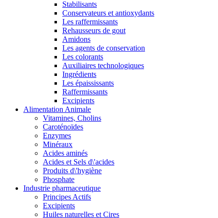
Stabilisants
Conservateurs et antioxydants
Les raffermissants
Rehausseurs de gout
Amidons
Les agents de conservation
Les colorants
Auxiliaires technologiques
Ingrédients
Les épaississants
Raffermissants
Excipients
Alimentation Animale
Vitamines, Cholins
Caroténoïdes
Enzymes
Minéraux
Acides aminés
Acides et Sels d\'acides
Produits d\'hygiène
Phosphate
Industrie pharmaceutique
Principes Actifs
Excipients
Huiles naturelles et Cires