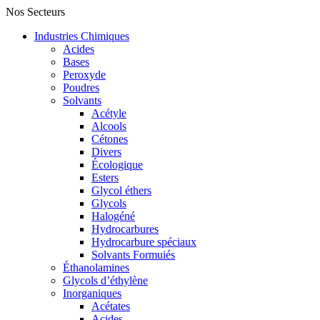
Nos Secteurs
Industries Chimiques
Acides
Bases
Peroxyde
Poudres
Solvants
Acétyle
Alcools
Cétones
Divers
Écologique
Esters
Glycol éthers
Glycols
Halogéné
Hydrocarbures
Hydrocarbure spéciaux
Solvants Formuiés
Éthanolamines
Glycols d’éthylène
Inorganiques
Acétates
Acides