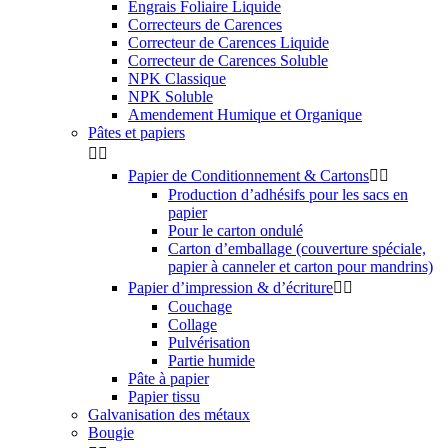
Engrais Foliaire Liquide
Correcteurs de Carences
Correcteur de Carences Liquide
Correcteur de Carences Soluble
NPK Classique
NPK Soluble
Amendement Humique et Organique
Pâtes et papiers


Papier de Conditionnement & Cartons


Production d’adhésifs pour les sacs en
papier
Pour le carton ondulé
Carton d’emballage (couverture spéciale,
papier à canneler et carton pour mandrins)
Papier d’impression & d’écriture


Couchage
Collage
Pulvérisation
Partie humide
Pâte à papier
Papier tissu
Galvanisation des métaux
Bougie