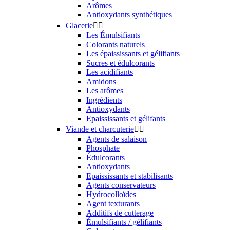
Arômes
Antioxydants synthétiques
Glacerie


Les Émulsifiants
Colorants naturels
Les épaississants et gélifiants
Sucres et édulcorants
Les acidifiants
Amidons
Les arômes
Ingrédients
Antioxydants
Epaississants et gélifants
Viande et charcuterie


Agents de salaison
Phosphate
Édulcorants
Antioxydants
Epaississants et stabilisants
Agents conservateurs
Hydrocolloïdes
Agent texturants
Additifs de cutterage
Émulsifiants / gélifiants