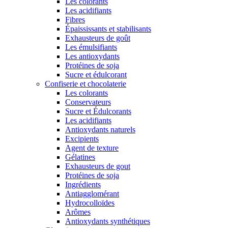
Les colorants
Les acidifiants
Fibres
Épaississants et stabilisants
Exhausteurs de goût
Les émulsifiants
Les antioxydants
Protéines de soja
Sucre et édulcorant
Confiserie et chocolaterie
Les colorants
Conservateurs
Sucre et Édulcorants
Les acidifiants
Antioxydants naturels
Excipients
Agent de texture
Gélatines
Exhausteurs de gout
Protéines de soja
Ingrédients
Antiagglomérant
Hydrocolloïdes
Arômes
Antioxydants synthétiques