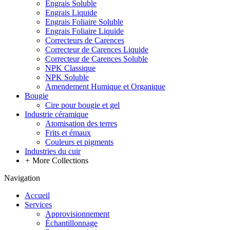
Engrais Soluble
Engrais Liquide
Engrais Foliaire Soluble
Engrais Foliaire Liquide
Correcteurs de Carences
Correcteur de Carences Liquide
Correcteur de Carences Soluble
NPK Classique
NPK Soluble
Amendement Humique et Organique
Bougie
Cire pour bougie et gel
Industrie céramique
Atomisation des terres
Frits et émaux
Couleurs et pigments
Industries du cuir
+
More Collections
Navigation
Accueil
Services
Approvisionnement
Échantillonnage