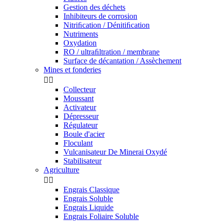
Gestion des déchets
Inhibiteurs de corrosion
Nitriﬁcation / Dénitiﬁcation
Nutriments
Oxydation
RO / ultraﬁltration / membrane
Surface de décantation / Assèchement
Mines et fonderies


Collecteur
Moussant
Activateur
Dépresseur
Régulateur
Boule d'acier
Floculant
Vulcanisateur De Minerai Oxydé
Stabilisateur
Agriculture


Engrais Classique
Engrais Soluble
Engrais Liquide
Engrais Foliaire Soluble