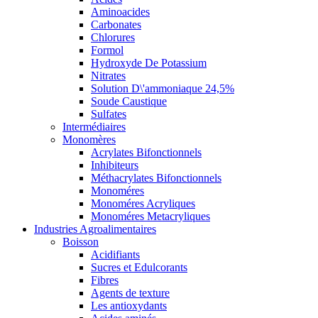
Aminoacides
Carbonates
Chlorures
Formol
Hydroxyde De Potassium
Nitrates
Solution D\'ammoniaque 24,5%
Soude Caustique
Sulfates
Intermédiaires
Monomères
Acrylates Bifonctionnels
Inhibiteurs
Méthacrylates Bifonctionnels
Monoméres
Monoméres Acryliques
Monoméres Metacryliques
Industries Agroalimentaires
Boisson
Acidifiants
Sucres et Edulcorants
Fibres
Agents de texture
Les antioxydants