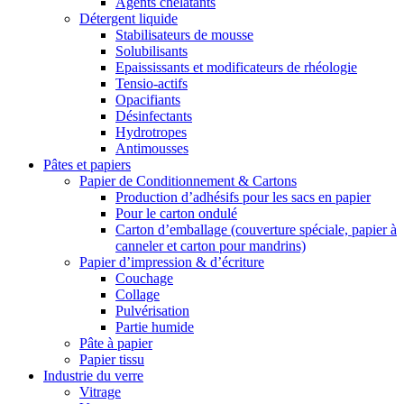
Agents chélatants
Détergent liquide
Stabilisateurs de mousse
Solubilisants
Epaississants et modificateurs de rhéologie
Tensio-actifs
Opacifiants
Désinfectants
Hydrotropes
Antimousses
Pâtes et papiers
Papier de Conditionnement & Cartons
Production d’adhésifs pour les sacs en papier
Pour le carton ondulé
Carton d’emballage (couverture spéciale, papier à
canneler et carton pour mandrins)
Papier d’impression & d’écriture
Couchage
Collage
Pulvérisation
Partie humide
Pâte à papier
Papier tissu
Industrie du verre
Vitrage