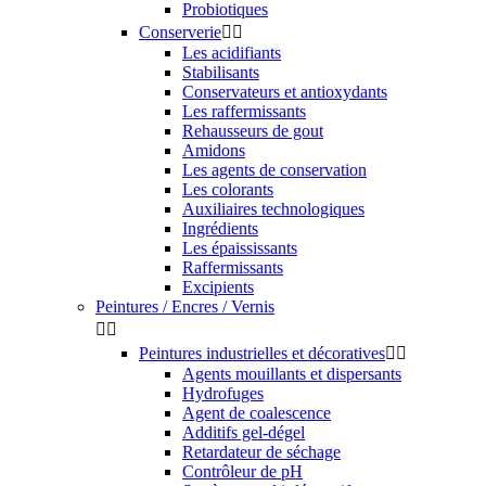
Probiotiques
Conserverie


Les acidifiants
Stabilisants
Conservateurs et antioxydants
Les raffermissants
Rehausseurs de gout
Amidons
Les agents de conservation
Les colorants
Auxiliaires technologiques
Ingrédients
Les épaississants
Raffermissants
Excipients
Peintures / Encres / Vernis


Peintures industrielles et décoratives


Agents mouillants et dispersants
Hydrofuges
Agent de coalescence
Additifs gel-dégel
Retardateur de séchage
Contrôleur de pH