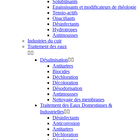
Solubilisants
Epaississants et modificateurs de rhéologie
Tensio-actifs
Opacifiants
Désinfectants
Hydrotropes
Antimousses
Industries du cuir
Traitement des eaux


Désalinisation


Antitartres
Biocides
Déchloration
Décoloration
Désodorisation
Antimousses
Nettoyage des membranes
Traitement des Eaux Domestiques &
Industrielles


Désinfectants
Anticorrosion
Antitartres
Déchloration