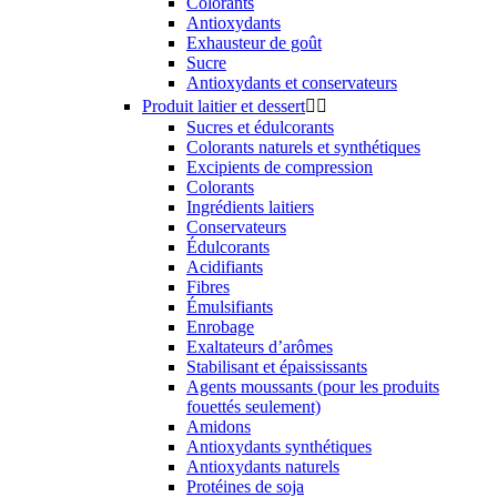
Colorants
Antioxydants
Exhausteur de goût
Sucre
Antioxydants et conservateurs
Produit laitier et dessert


Sucres et édulcorants
Colorants naturels et synthétiques
Excipients de compression
Colorants
Ingrédients laitiers
Conservateurs
Édulcorants
Acidifiants
Fibres
Émulsifiants
Enrobage
Exaltateurs d’arômes
Stabilisant et épaississants
Agents moussants (pour les produits
fouettés seulement)
Amidons
Antioxydants synthétiques
Antioxydants naturels
Protéines de soja