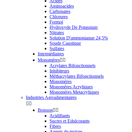
Acides
Aminoacides
Carbonates
Chlorures
Formol
Hydroxyde De Potassium
Nitrates
Solution D'ammoniaque 24,5%
Soude Caustique
Sulfates
Intermédiaires
Monomères


Acrylates Bifonctionnels
Inhibiteurs
Méthacrylates Bifonctionnels
Monoméres
Monoméres Acryliques
Monoméres Metacryliques
Industries Agroalimentaires


Boisson


Acidifiants
Sucres et Edulcorants
Fibres
Agents de texture