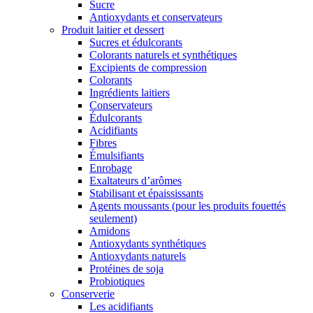
Sucre
Antioxydants et conservateurs
Produit laitier et dessert
Sucres et édulcorants
Colorants naturels et synthétiques
Excipients de compression
Colorants
Ingrédients laitiers
Conservateurs
Édulcorants
Acidifiants
Fibres
Émulsifiants
Enrobage
Exaltateurs d’arômes
Stabilisant et épaississants
Agents moussants (pour les produits fouettés
seulement)
Amidons
Antioxydants synthétiques
Antioxydants naturels
Protéines de soja
Probiotiques
Conserverie
Les acidifiants