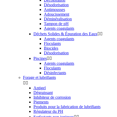
Décoloration
Désodorisation
Antimousses
Adoucissement
Déminéralisation
Tampon de pH
Agents coagulants
Déchets Solides & Épuration des Eaux


Agents coagulants
Floculants
Biocides
Désodorisation
Piscines


Agents coagulants
Floculants
Désinfectants
Forage et lubrifiants


Antigel
Dégraissant
Inhibiteur de corrosion
Pigments
Produits pour la fabrication de lubrifiants
Régulateur du PH
Surfactants non ioniques

