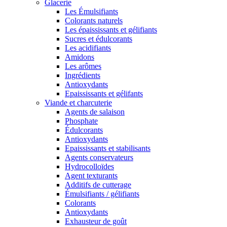
Glacerie
Les Émulsifiants
Colorants naturels
Les épaississants et gélifiants
Sucres et édulcorants
Les acidifiants
Amidons
Les arômes
Ingrédients
Antioxydants
Epaississants et gélifants
Viande et charcuterie
Agents de salaison
Phosphate
Édulcorants
Antioxydants
Epaississants et stabilisants
Agents conservateurs
Hydrocolloïdes
Agent texturants
Additifs de cutterage
Émulsifiants / gélifiants
Colorants
Antioxydants
Exhausteur de goût