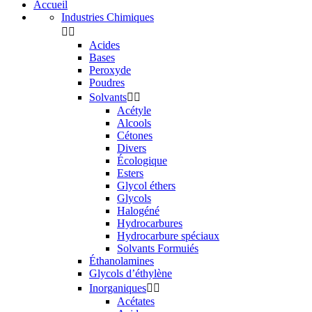
Accueil
Industries Chimiques


Acides
Bases
Peroxyde
Poudres
Solvants


Acétyle
Alcools
Cétones
Divers
Écologique
Esters
Glycol éthers
Glycols
Halogéné
Hydrocarbures
Hydrocarbure spéciaux
Solvants Formuiés
Éthanolamines
Glycols d’éthylène
Inorganiques


Acétates