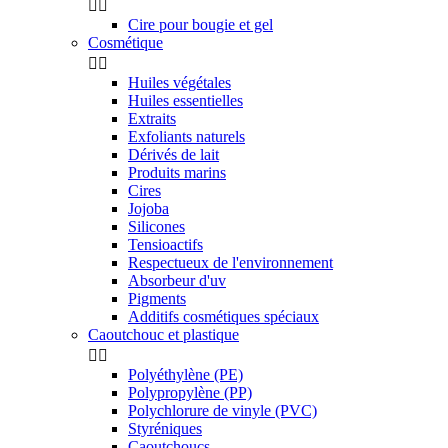


Cire pour bougie et gel
Cosmétique


Huiles végétales
Huiles essentielles
Extraits
Exfoliants naturels
Dérivés de lait
Produits marins
Cires
Jojoba
Silicones
Tensioactifs
Respectueux de l'environnement
Absorbeur d'uv
Pigments
Additifs cosmétiques spéciaux
Caoutchouc et plastique


Polyéthylène (PE)
Polypropylène (PP)
Polychlorure de vinyle (PVC)
Styréniques
Caoutchoucs