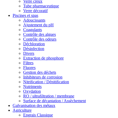
Verre creux
Tube pharmaceutique
Verre décoratif
Piscines et spas
Adoucissants
Ajustement du pH
Coagulants
Contrôle des algues
Contrôle des odeurs
Déchloration
Désinfection
Divers
Extraction de phosphore
Filtres
Fluores
Gestion des déchets
Inhibiteurs de corrosion
Nitriﬁcation / Dénitiﬁcation
Nutriments
Oxydation
RO / ultraﬁltration / membrane
Surface de décantation / Assèchement
Galvanisation des métaux
Agriculture
Engrais Classique