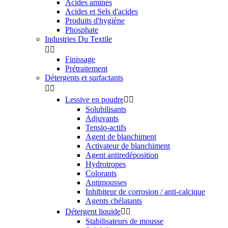
Acides aminés
Acides et Sels d'acides
Produits d'hygiène
Phosphate
Industries Du Textile


Finissage
Prétraitement
Détergents et surfactants


Lessive en poudre


Solubilisants
Adjuvants
Tensio-actifs
Agent de blanchiment
Activateur de blanchiment
Agent antiredéposition
Hydrotropes
Colorants
Antimousses
Inhibiteur de corrosion / anti-calcique
Agents chélatants
Détergent liquide


Stabilisateurs de mousse