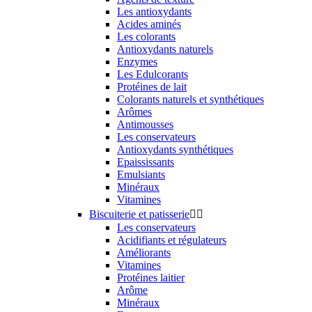
Les antioxydants
Acides aminés
Les colorants
Antioxydants naturels
Enzymes
Les Edulcorants
Protéines de lait
Colorants naturels et synthétiques
Arômes
Antimousses
Les conservateurs
Antioxydants synthétiques
Epaississants
Emulsiants
Minéraux
Vitamines
Biscuiterie et patisserie


Les conservateurs
Acidifiants et régulateurs
Améliorants
Vitamines
Protéines laitier
Arôme
Minéraux