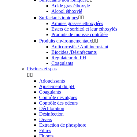
Acide gras éthoxylé
Alcool éthoxylé
Surfactants ioniques


Amines grasses ethoxylées
Esters de sorbitol et leur éthoxylés
Produits de mousse contrôlée
Produits environnementaux


Anticorrosifs / Anti incrustant
Biocides /Désinfectants
Régulateur du PH
Coagulants
Piscines et spas


Adoucissants
Ajustement du pH
Coagulants
Contrôle des algues
Contrôle des odeurs
Déchloration
Désinfection
Divers
Extraction de phosphore
Filtres
Fluores