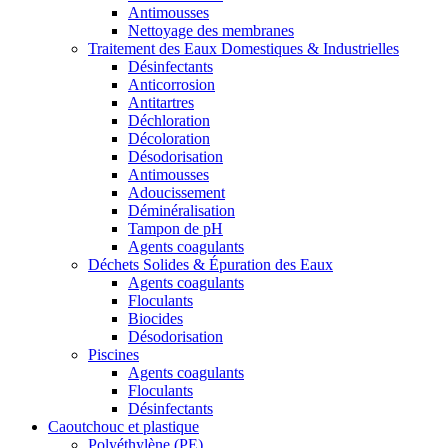
Antimousses
Nettoyage des membranes
Traitement des Eaux Domestiques & Industrielles
Désinfectants
Anticorrosion
Antitartres
Déchloration
Décoloration
Désodorisation
Antimousses
Adoucissement
Déminéralisation
Tampon de pH
Agents coagulants
Déchets Solides & Épuration des Eaux
Agents coagulants
Floculants
Biocides
Désodorisation
Piscines
Agents coagulants
Floculants
Désinfectants
Caoutchouc et plastique
Polyéthylène (PE)