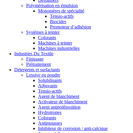
Defoamers
Polymérisation en émulsion
Monomères de spécialité
Tensio-actifs
Biocides
Promoteur d’adhésion
Systèmes à teinter
Colorants
Machines à teinter
Machines industrielles
Industries Du Textile
Finissage
Prétraitement
Détergents et surfactants
Lessive en poudre
Solubilisants
Adjuvants
Tensio-actifs
Agent de blanchiment
Activateur de blanchiment
Agent antiredéposition
Hydrotropes
Colorants
Antimousses
Inhibiteur de corrosion / anti-calcique