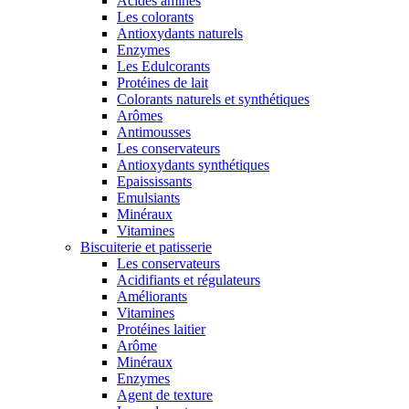
Acides aminés
Les colorants
Antioxydants naturels
Enzymes
Les Edulcorants
Protéines de lait
Colorants naturels et synthétiques
Arômes
Antimousses
Les conservateurs
Antioxydants synthétiques
Epaississants
Emulsiants
Minéraux
Vitamines
Biscuiterie et patisserie
Les conservateurs
Acidifiants et régulateurs
Améliorants
Vitamines
Protéines laitier
Arôme
Minéraux
Enzymes
Agent de texture