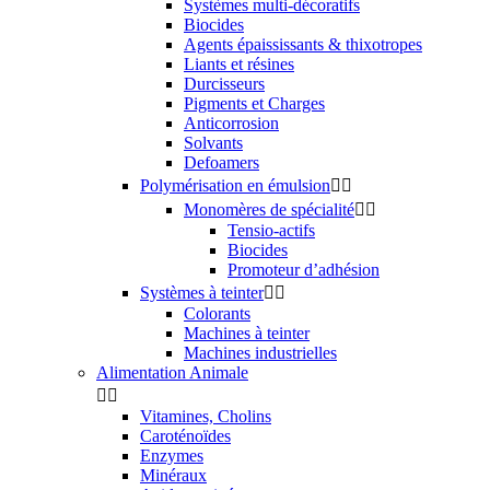
Systèmes multi-décoratifs
Biocides
Agents épaississants & thixotropes
Liants et résines
Durcisseurs
Pigments et Charges
Anticorrosion
Solvants
Defoamers
Polymérisation en émulsion


Monomères de spécialité


Tensio-actifs
Biocides
Promoteur d’adhésion
Systèmes à teinter


Colorants
Machines à teinter
Machines industrielles
Alimentation Animale


Vitamines, Cholins
Caroténoïdes
Enzymes
Minéraux