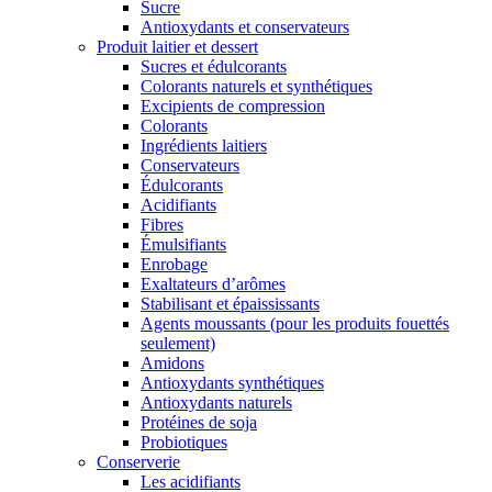
Sucre
Antioxydants et conservateurs
Produit laitier et dessert
Sucres et édulcorants
Colorants naturels et synthétiques
Excipients de compression
Colorants
Ingrédients laitiers
Conservateurs
Édulcorants
Acidifiants
Fibres
Émulsifiants
Enrobage
Exaltateurs d’arômes
Stabilisant et épaississants
Agents moussants (pour les produits fouettés
seulement)
Amidons
Antioxydants synthétiques
Antioxydants naturels
Protéines de soja
Probiotiques
Conserverie
Les acidifiants