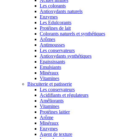
Acides aminés
Les colorants
Antioxydants naturels
Enzymes
Les Edulcorants
Protéines de lait
Colorants naturels et synthétiques
Arômes
Antimousses
Les conservateurs
Antioxydants synthétiques
Epaississants
Emulsiants
Minéraux
Vitamines
Biscuiterie et patisserie
Les conservateurs
Acidifiants et régulateurs
Améliorants
Vitamines
Protéines laitier
Arôme
Minéraux
Enzymes
Agent de texture