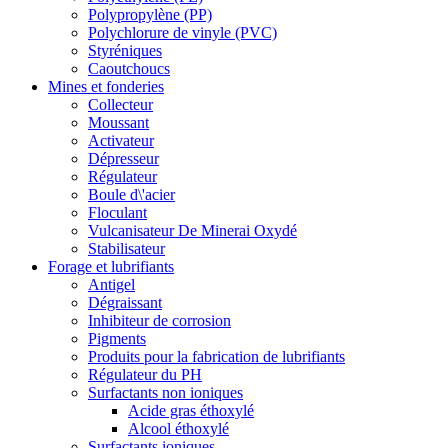
Polypropylène (PP)
Polychlorure de vinyle (PVC)
Styréniques
Caoutchoucs
Mines et fonderies
Collecteur
Moussant
Activateur
Dépresseur
Régulateur
Boule d\'acier
Floculant
Vulcanisateur De Minerai Oxydé
Stabilisateur
Forage et lubrifiants
Antigel
Dégraissant
Inhibiteur de corrosion
Pigments
Produits pour la fabrication de lubrifiants
Régulateur du PH
Surfactants non ioniques
Acide gras éthoxylé
Alcool éthoxylé
Surfactants ioniques