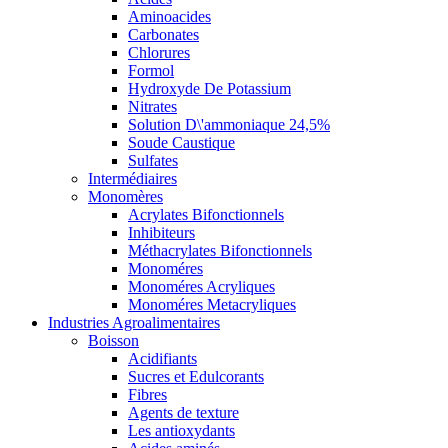
Aminoacides
Carbonates
Chlorures
Formol
Hydroxyde De Potassium
Nitrates
Solution D\'ammoniaque 24,5%
Soude Caustique
Sulfates
Intermédiaires
Monomères
Acrylates Bifonctionnels
Inhibiteurs
Méthacrylates Bifonctionnels
Monoméres
Monoméres Acryliques
Monoméres Metacryliques
Industries Agroalimentaires
Boisson
Acidifiants
Sucres et Edulcorants
Fibres
Agents de texture
Les antioxydants