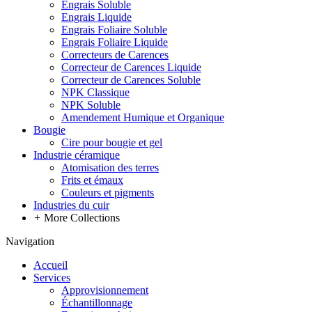
Engrais Soluble
Engrais Liquide
Engrais Foliaire Soluble
Engrais Foliaire Liquide
Correcteurs de Carences
Correcteur de Carences Liquide
Correcteur de Carences Soluble
NPK Classique
NPK Soluble
Amendement Humique et Organique
Bougie
Cire pour bougie et gel
Industrie céramique
Atomisation des terres
Frits et émaux
Couleurs et pigments
Industries du cuir
+
More Collections
Navigation
Accueil
Services
Approvisionnement
Échantillonnage