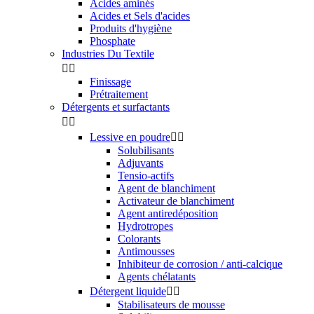
Acides aminés
Acides et Sels d'acides
Produits d'hygiène
Phosphate
Industries Du Textile


Finissage
Prétraitement
Détergents et surfactants


Lessive en poudre


Solubilisants
Adjuvants
Tensio-actifs
Agent de blanchiment
Activateur de blanchiment
Agent antiredéposition
Hydrotropes
Colorants
Antimousses
Inhibiteur de corrosion / anti-calcique
Agents chélatants
Détergent liquide


Stabilisateurs de mousse