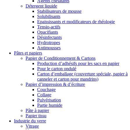
Agents chélatants
Détergent liquide
Stabilisateurs de mousse
Solubilisants
Epaississants et modificateurs de rhéologie
Tensio-actifs
Opacifiants
Désinfectants
Hydrotropes
Antimousses
Pâtes et papiers
Papier de Conditionnement & Cartons
Production d’adhésifs pour les sacs en papier
Pour le carton ondulé
Carton d’emballage (couverture spéciale, papier à
canneler et carton pour mandrins)
Papier d’impression & d’écriture
Couchage
Collage
Pulvérisation
Partie humide
Pâte à papier
Papier tissu
Industrie du verre
Vitrage