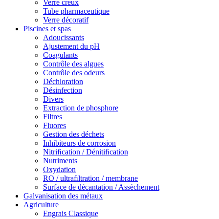
Verre creux
Tube pharmaceutique
Verre décoratif
Piscines et spas
Adoucissants
Ajustement du pH
Coagulants
Contrôle des algues
Contrôle des odeurs
Déchloration
Désinfection
Divers
Extraction de phosphore
Filtres
Fluores
Gestion des déchets
Inhibiteurs de corrosion
Nitriﬁcation / Dénitiﬁcation
Nutriments
Oxydation
RO / ultraﬁltration / membrane
Surface de décantation / Assèchement
Galvanisation des métaux
Agriculture
Engrais Classique