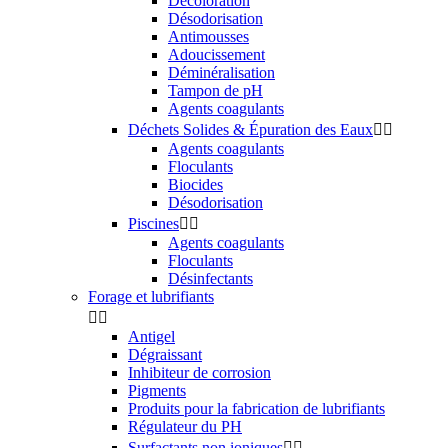
Décoloration
Désodorisation
Antimousses
Adoucissement
Déminéralisation
Tampon de pH
Agents coagulants
Déchets Solides & Épuration des Eaux


Agents coagulants
Floculants
Biocides
Désodorisation
Piscines


Agents coagulants
Floculants
Désinfectants
Forage et lubrifiants


Antigel
Dégraissant
Inhibiteur de corrosion
Pigments
Produits pour la fabrication de lubrifiants
Régulateur du PH
Surfactants non ioniques

