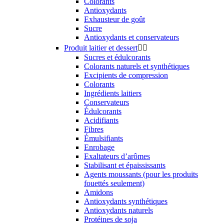
Colorants
Antioxydants
Exhausteur de goût
Sucre
Antioxydants et conservateurs
Produit laitier et dessert


Sucres et édulcorants
Colorants naturels et synthétiques
Excipients de compression
Colorants
Ingrédients laitiers
Conservateurs
Édulcorants
Acidifiants
Fibres
Émulsifiants
Enrobage
Exaltateurs d’arômes
Stabilisant et épaississants
Agents moussants (pour les produits
fouettés seulement)
Amidons
Antioxydants synthétiques
Antioxydants naturels
Protéines de soja