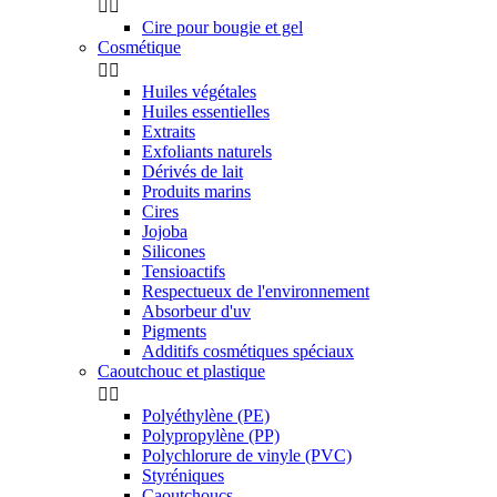


Cire pour bougie et gel
Cosmétique


Huiles végétales
Huiles essentielles
Extraits
Exfoliants naturels
Dérivés de lait
Produits marins
Cires
Jojoba
Silicones
Tensioactifs
Respectueux de l'environnement
Absorbeur d'uv
Pigments
Additifs cosmétiques spéciaux
Caoutchouc et plastique


Polyéthylène (PE)
Polypropylène (PP)
Polychlorure de vinyle (PVC)
Styréniques
Caoutchoucs