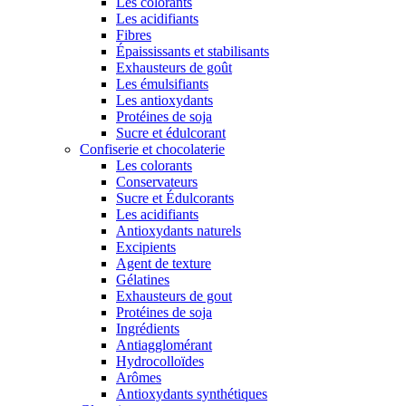
Les colorants
Les acidifiants
Fibres
Épaississants et stabilisants
Exhausteurs de goût
Les émulsifiants
Les antioxydants
Protéines de soja
Sucre et édulcorant
Confiserie et chocolaterie
Les colorants
Conservateurs
Sucre et Édulcorants
Les acidifiants
Antioxydants naturels
Excipients
Agent de texture
Gélatines
Exhausteurs de gout
Protéines de soja
Ingrédients
Antiagglomérant
Hydrocolloïdes
Arômes
Antioxydants synthétiques