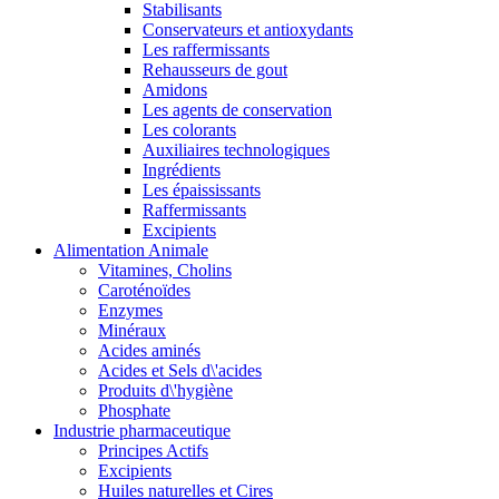
Stabilisants
Conservateurs et antioxydants
Les raffermissants
Rehausseurs de gout
Amidons
Les agents de conservation
Les colorants
Auxiliaires technologiques
Ingrédients
Les épaississants
Raffermissants
Excipients
Alimentation Animale
Vitamines, Cholins
Caroténoïdes
Enzymes
Minéraux
Acides aminés
Acides et Sels d\'acides
Produits d\'hygiène
Phosphate
Industrie pharmaceutique
Principes Actifs
Excipients
Huiles naturelles et Cires