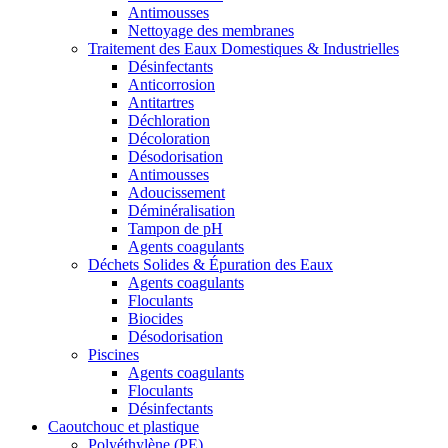
Antimousses
Nettoyage des membranes
Traitement des Eaux Domestiques & Industrielles
Désinfectants
Anticorrosion
Antitartres
Déchloration
Décoloration
Désodorisation
Antimousses
Adoucissement
Déminéralisation
Tampon de pH
Agents coagulants
Déchets Solides & Épuration des Eaux
Agents coagulants
Floculants
Biocides
Désodorisation
Piscines
Agents coagulants
Floculants
Désinfectants
Caoutchouc et plastique
Polyéthylène (PE)