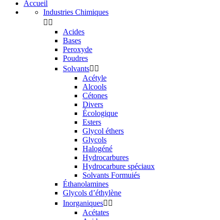
Accueil
Industries Chimiques


Acides
Bases
Peroxyde
Poudres
Solvants


Acétyle
Alcools
Cétones
Divers
Écologique
Esters
Glycol éthers
Glycols
Halogéné
Hydrocarbures
Hydrocarbure spéciaux
Solvants Formuiés
Éthanolamines
Glycols d’éthylène
Inorganiques


Acétates