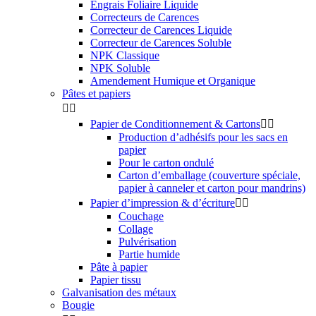
Engrais Foliaire Liquide
Correcteurs de Carences
Correcteur de Carences Liquide
Correcteur de Carences Soluble
NPK Classique
NPK Soluble
Amendement Humique et Organique
Pâtes et papiers


Papier de Conditionnement & Cartons


Production d’adhésifs pour les sacs en
papier
Pour le carton ondulé
Carton d’emballage (couverture spéciale,
papier à canneler et carton pour mandrins)
Papier d’impression & d’écriture


Couchage
Collage
Pulvérisation
Partie humide
Pâte à papier
Papier tissu
Galvanisation des métaux
Bougie