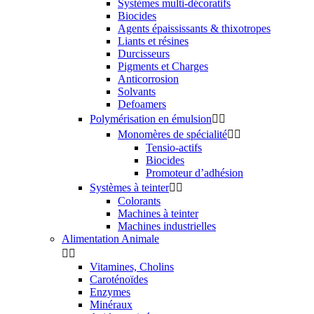
Systèmes multi-décoratifs
Biocides
Agents épaississants & thixotropes
Liants et résines
Durcisseurs
Pigments et Charges
Anticorrosion
Solvants
Defoamers
Polymérisation en émulsion


Monomères de spécialité


Tensio-actifs
Biocides
Promoteur d’adhésion
Systèmes à teinter


Colorants
Machines à teinter
Machines industrielles
Alimentation Animale


Vitamines, Cholins
Caroténoïdes
Enzymes
Minéraux