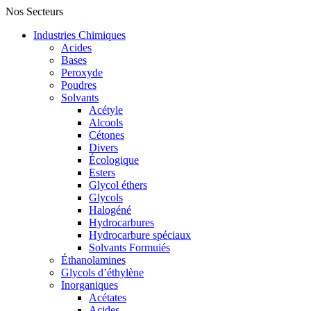
Nos Secteurs
Industries Chimiques
Acides
Bases
Peroxyde
Poudres
Solvants
Acétyle
Alcools
Cétones
Divers
Écologique
Esters
Glycol éthers
Glycols
Halogéné
Hydrocarbures
Hydrocarbure spéciaux
Solvants Formuiés
Éthanolamines
Glycols d’éthylène
Inorganiques
Acétates
Acides