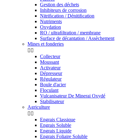
Gestion des déchets
Inhibiteurs de corrosion
Nitriﬁcation / Dénitiﬁcation
Nutriments
Oxydation
RO / ultraﬁltration / membrane
Surface de décantation / Assèchement
Mines et fonderies


Collecteur
Moussant
Activateur
Dépresseur
Régulateur
Boule d'acier
Floculant
Vulcanisateur De Minerai Oxydé
Stabilisateur
Agriculture


Engrais Classique
Engrais Soluble
Engrais Liquide
Engrais Foliaire Soluble