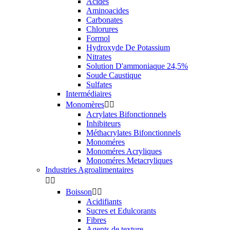
Acides
Aminoacides
Carbonates
Chlorures
Formol
Hydroxyde De Potassium
Nitrates
Solution D'ammoniaque 24,5%
Soude Caustique
Sulfates
Intermédiaires
Monomères


Acrylates Bifonctionnels
Inhibiteurs
Méthacrylates Bifonctionnels
Monoméres
Monoméres Acryliques
Monoméres Metacryliques
Industries Agroalimentaires


Boisson


Acidifiants
Sucres et Edulcorants
Fibres
Agents de texture