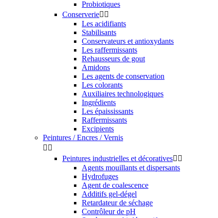
Probiotiques
Conserverie


Les acidifiants
Stabilisants
Conservateurs et antioxydants
Les raffermissants
Rehausseurs de gout
Amidons
Les agents de conservation
Les colorants
Auxiliaires technologiques
Ingrédients
Les épaississants
Raffermissants
Excipients
Peintures / Encres / Vernis


Peintures industrielles et décoratives


Agents mouillants et dispersants
Hydrofuges
Agent de coalescence
Additifs gel-dégel
Retardateur de séchage
Contrôleur de pH