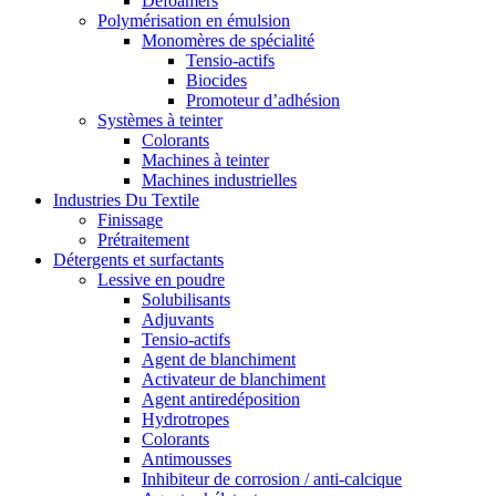
Defoamers
Polymérisation en émulsion
Monomères de spécialité
Tensio-actifs
Biocides
Promoteur d’adhésion
Systèmes à teinter
Colorants
Machines à teinter
Machines industrielles
Industries Du Textile
Finissage
Prétraitement
Détergents et surfactants
Lessive en poudre
Solubilisants
Adjuvants
Tensio-actifs
Agent de blanchiment
Activateur de blanchiment
Agent antiredéposition
Hydrotropes
Colorants
Antimousses
Inhibiteur de corrosion / anti-calcique