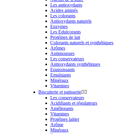
Les antioxydants
Acides aminés
Les colorants
Antioxydants naturels
Enzymes
Les Edulcorants
Protéines de lait
Colorants naturels et synthétiques
Arômes
Antimousses
Les conservateurs
Antioxydants synthétiques
Epaississants
Emulsiants
Minéraux
Vitamines
Biscuiterie et patisserie


Les conservateurs
Acidifiants et régulateurs
Améliorants
Vitamines
Protéines laitier
Arôme
Minéraux