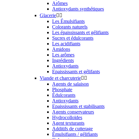
Arômes
Antioxydants synthétiques
Glacerie


Les Émulsifiants
Colorants naturels
Les épaississants et gélifiants
Sucres et édulcorants
Les acidifiants
Amidons
Les arômes
Ingrédients
Antioxydants
Epaississants et gélifants
Viande et charcuterie


Agents de salaison
Phosphate
Édulcorants
Antioxydants
Epaississants et stabilisants
Agents conservateurs
Hydrocolloïdes
Agent texturants
Additifs de cutterage
Émulsifiants / gélifiants