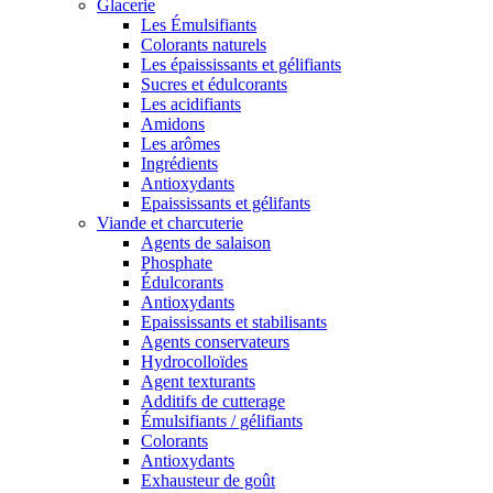
Glacerie
Les Émulsifiants
Colorants naturels
Les épaississants et gélifiants
Sucres et édulcorants
Les acidifiants
Amidons
Les arômes
Ingrédients
Antioxydants
Epaississants et gélifants
Viande et charcuterie
Agents de salaison
Phosphate
Édulcorants
Antioxydants
Epaississants et stabilisants
Agents conservateurs
Hydrocolloïdes
Agent texturants
Additifs de cutterage
Émulsifiants / gélifiants
Colorants
Antioxydants
Exhausteur de goût