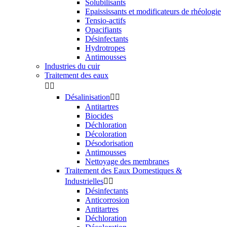
Solubilisants
Epaississants et modificateurs de rhéologie
Tensio-actifs
Opacifiants
Désinfectants
Hydrotropes
Antimousses
Industries du cuir
Traitement des eaux


Désalinisation


Antitartres
Biocides
Déchloration
Décoloration
Désodorisation
Antimousses
Nettoyage des membranes
Traitement des Eaux Domestiques &
Industrielles


Désinfectants
Anticorrosion
Antitartres
Déchloration