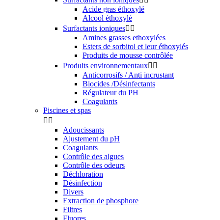
Acide gras éthoxylé
Alcool éthoxylé
Surfactants ioniques


Amines grasses ethoxylées
Esters de sorbitol et leur éthoxylés
Produits de mousse contrôlée
Produits environnementaux


Anticorrosifs / Anti incrustant
Biocides /Désinfectants
Régulateur du PH
Coagulants
Piscines et spas


Adoucissants
Ajustement du pH
Coagulants
Contrôle des algues
Contrôle des odeurs
Déchloration
Désinfection
Divers
Extraction de phosphore
Filtres
Fluores