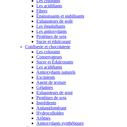
Les colorants
Les acidifiants
Fibres
Épaississants et stabilisants
Exhausteurs de goût
Les émulsifiants
Les antioxydants
Protéines de soja
Sucre et édulcorant
Confiserie et chocolaterie
Les colorants
Conservateurs
Sucre et Édulcorants
Les acidifiants
Antioxydants naturels
Excipients
Agent de texture
Gélatines
Exhausteurs de gout
Protéines de soja
Ingrédients
Antiagglomérant
Hydrocolloïdes
Arômes
Antioxydants synthétiques