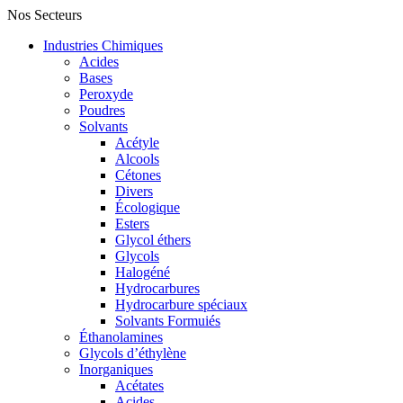
Nos Secteurs
Industries Chimiques
Acides
Bases
Peroxyde
Poudres
Solvants
Acétyle
Alcools
Cétones
Divers
Écologique
Esters
Glycol éthers
Glycols
Halogéné
Hydrocarbures
Hydrocarbure spéciaux
Solvants Formuiés
Éthanolamines
Glycols d’éthylène
Inorganiques
Acétates
Acides