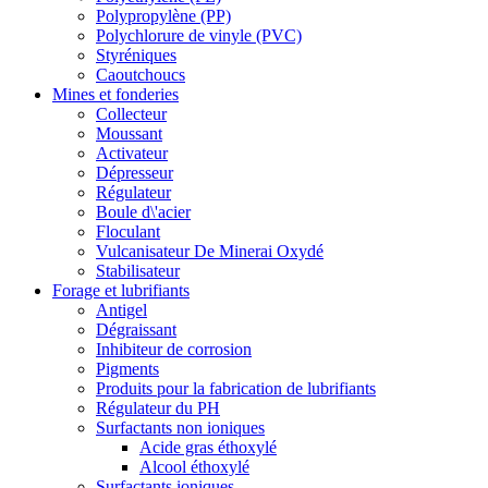
Polypropylène (PP)
Polychlorure de vinyle (PVC)
Styréniques
Caoutchoucs
Mines et fonderies
Collecteur
Moussant
Activateur
Dépresseur
Régulateur
Boule d\'acier
Floculant
Vulcanisateur De Minerai Oxydé
Stabilisateur
Forage et lubrifiants
Antigel
Dégraissant
Inhibiteur de corrosion
Pigments
Produits pour la fabrication de lubrifiants
Régulateur du PH
Surfactants non ioniques
Acide gras éthoxylé
Alcool éthoxylé
Surfactants ioniques